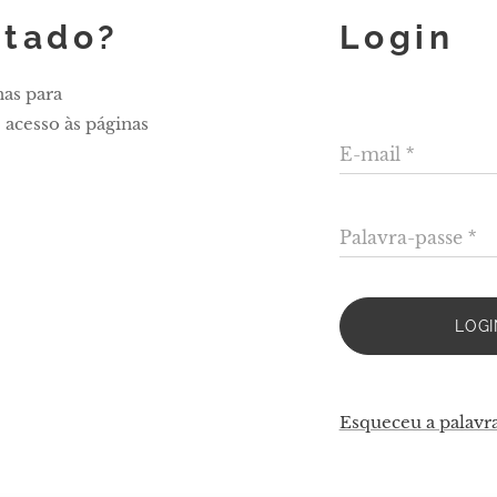
stado?
Login
nas para
 acesso às páginas
E-mail
Palavra-passe
LOGI
Esqueceu a palavr