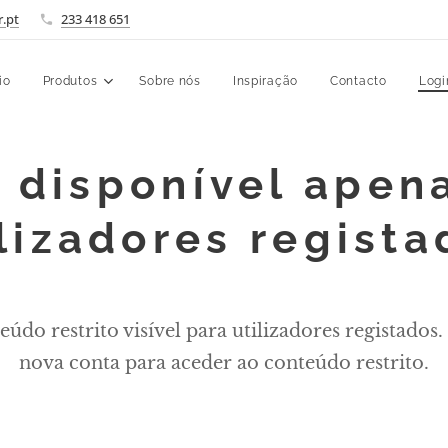
r.pt
233 418 651
io
Produtos
Sobre nós
Inspiração
Contacto
Logi
 disponível apen
ilizadores regista
údo restrito visível para utilizadores registados.
nova conta para aceder ao conteúdo restrito.