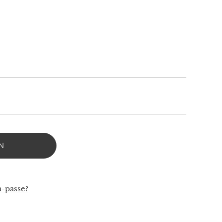
N
a-passe?