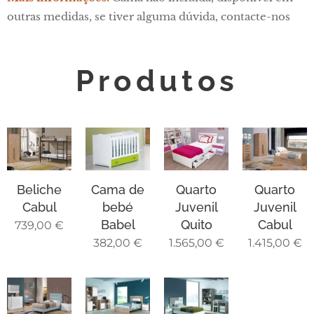
outras medidas, se tiver alguma dúvida, contacte-nos
Produtos
Beliche
Cama de
Quarto
Quarto
Cabul
bebé
Juvenil
Juvenil
Babel
Quito
Cabul
739,00
€
382,00
€
1.565,00
€
1.415,00
€