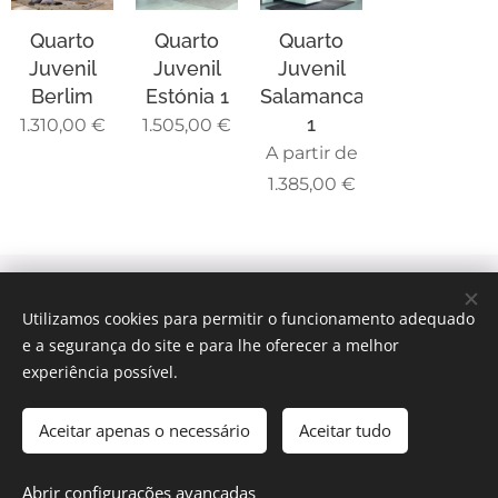
Quarto
Quarto
Quarto
Juvenil
Juvenil
Juvenil
Berlim
Estónia 1
Salamanca
1
1.310,00
€
1.505,00
€
A partir de
1.385,00
€
© 2025 Todos os direitos reservados
Utilizamos cookies para permitir o funcionamento adequado
Intermediação de Crédito | Termos e Condições
|
Política
e a segurança do site e para lhe oferecer a melhor
de Privacidade
experiência possível.
Livro Reclamações
Cookies
Aceitar apenas o necessário
Aceitar tudo
ADICIONAR AO CARRINHO
Abrir configurações avançadas