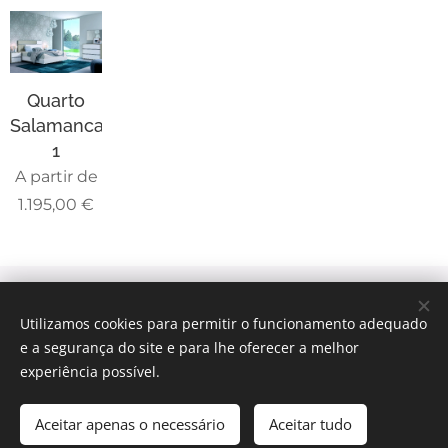
Quarto
Salamanca
1
A partir de
1.195,00
€
© 2025 Todos os direitos reservados
Utilizamos cookies para permitir o funcionamento adequado
Intermediação de Crédito | Termos e Condições
|
Política
e a segurança do site e para lhe oferecer a melhor
de Privacidade
experiência possível.
Livro Reclamações
Cookies
Aceitar apenas o necessário
Aceitar tudo