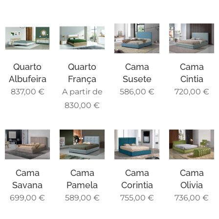
Quarto
Quarto
Cama
Cama
Albufeira
França
Susete
Cintia
837,00
€
A partir de
586,00
€
720,00
€
830,00
€
Cama
Cama
Cama
Cama
Savana
Pamela
Corintia
Olivia
699,00
€
589,00
€
755,00
€
736,00
€