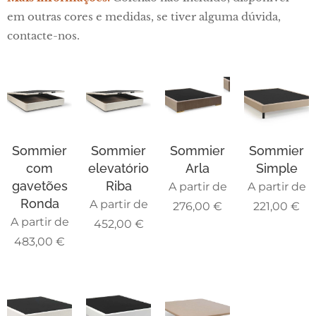
em outras cores e medidas, se tiver alguma dúvida,
contacte-nos.
Sommier
Sommier
Sommier
Sommier
com
elevatório
Arla
Simple
gavetões
Riba
A partir de
A partir de
Ronda
A partir de
276,00
€
221,00
€
A partir de
452,00
€
483,00
€