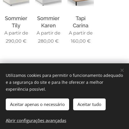
Sommier
Sommier
Tapi
Tily
Karen
Carina
A partir de
A partir de
A partir de
290,00
€
280,00
€
160,00
€
© 2025 Todos os direitos reservados
Utilizamos cookies para permitir o funcionamento adequado
Intermediação de Crédito | Termos e Condições
|
Política
e a segurança do site e para lhe oferecer a melhor
de Privacidade
experiência possível.
Livro Reclamações
Cookies
Aceitar apenas o necessário
Aceitar tudo
ADICIONAR AO CARRINHO
Abrir configurações avançadas