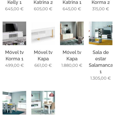
Kelly 1
Katrina 2
Katrina 1
Korma 2
645,00
€
605,00
€
645,00
€
315,00
€
Móvel tv
Móvel tv
Móvel tv
Sala de
Korma 1
Kapa
Kapa
estar
Salamanca
499,00
€
661,00
€
1.880,00
€
1
1.305,00
€