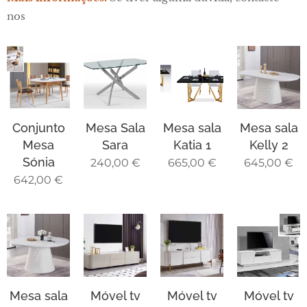
nos
Conjunto
Mesa Sala
Mesa sala
Mesa sala
Mesa
Sara
Katia 1
Kelly 2
Sónia
240,00
€
665,00
€
645,00
€
642,00
€
Mesa sala
Móvel tv
Móvel tv
Móvel tv