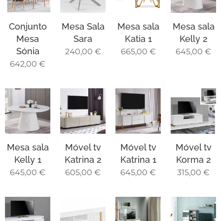
Conjunto
Mesa Sala
Mesa sala
Mesa sala
Mesa
Sara
Katia 1
Kelly 2
Sónia
240,00
€
665,00
€
645,00
€
642,00
€
Mesa sala
Móvel tv
Móvel tv
Móvel tv
Kelly 1
Katrina 2
Katrina 1
Korma 2
645,00
€
605,00
€
645,00
€
315,00
€