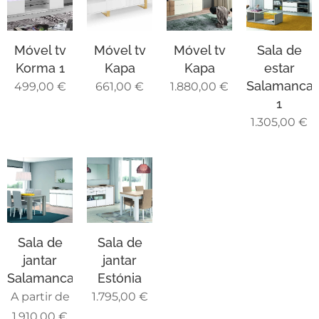
Móvel tv
Móvel tv
Móvel tv
Sala de
Korma 1
Kapa
Kapa
estar
Salamanca
499,00
€
661,00
€
1.880,00
€
1
1.305,00
€
Sala de
Sala de
jantar
jantar
Salamanca
Estónia
A partir de
1.795,00
€
1.910,00
€